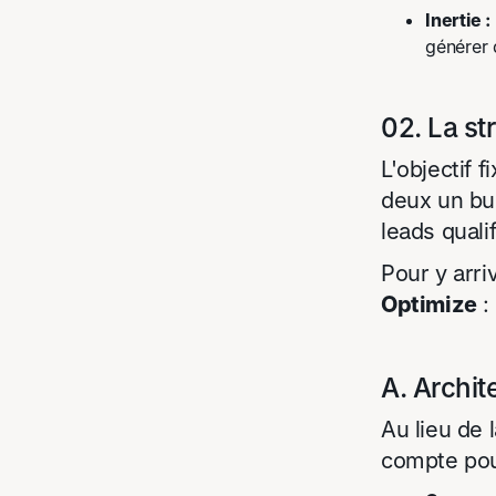
Inertie :
générer 
02. La st
L'objectif 
deux un bu
leads qualif
Pour y arr
Optimize
:
A. Archit
Au lieu de 
compte pour