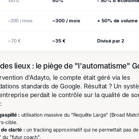
100%
50%
- 50% d'économie
~200 / mois
~300 / mois
+ 50% de volume
~70 €
~35 €
Divisé par 2
t des lieux : le piège de "l'automatisme" 
ervention d'Adayto, le compte était géré via les
tions standards de Google. Résultat ? Un syst
'entreprise perdait le contrôle sur la qualité de so
:
aspillé :
utilisation massive du "Requête Large" (Broad Match)
rs-cible.
de clarté :
un tracking approximatif qui ne permettait pas de 
" du "futur coach".