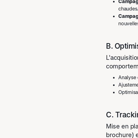
Campagn
chaudes
Campagn
nouvelle
B. Optimi
L'acquisiti
comporteme
Analyse
Ajustem
Optimisa
C. Track
Mise en pl
brochure) e