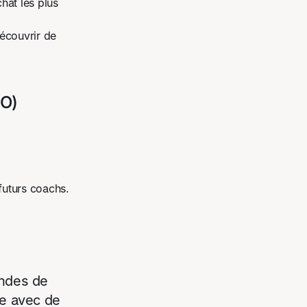
chat les plus
écouvrir de
RO)
futurs coachs.
andes de
le avec de