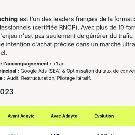
aching
est l'un des leaders français de la format
essionnels (certifiée RNCP). Avec plus de 10 fo
l'enjeu n'est pas seulement de générer du trafic
e intention d'achat précise dans un marché ultra
el.
e l'accompagnement :
+1 an
incipal :
Google Ads (SEA) & Optimisation du taux de conve
e :
Audit, Restructuration, Pilotage itératif.
2023
Avant Adayto
Avec Adayto
Évolution