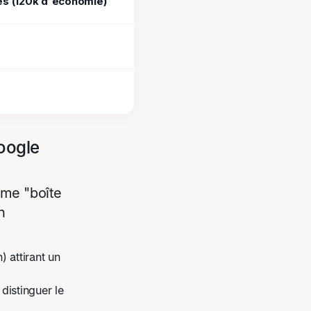
s (120k d'économie)
Google
ème "boîte
n
 attirant un
distinguer le