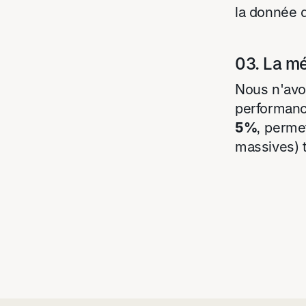
la donnée d
03. La mé
Nous n'avon
performanc
5%
, perme
massives) t