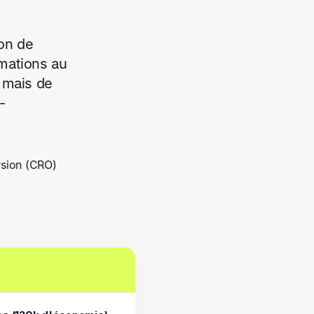
ion de
rmations au
, mais de
-
rsion (CRO)