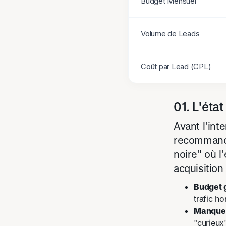
Budget Mensuel
Volume de Leads
Coût par Lead (CPL)
01. L'éta
Avant l'int
recommanda
noire" où l
acquisition 
Budget g
trafic ho
Manque 
"curieux