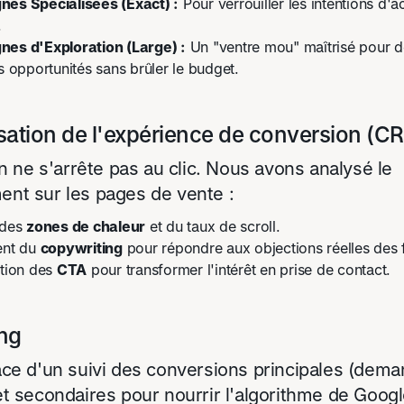
es Spécialisées (Exact) :
Pour verrouiller les intentions d'a
.
es d'Exploration (Large) :
Un "ventre mou" maîtrisé pour d
s opportunités sans brûler le budget.
sation de l'expérience de conversion (C
on ne s'arrête pas au clic. Nous avons analysé le
nt sur les pages de vente :
 des
zones de chaleur
et du taux de scroll.
ent du
copywriting
pour répondre aux objections réelles des 
tion des
CTA
pour transformer l'intérêt en prise de contact.
ing
ace d'un suivi des conversions principales (dem
t secondaires pour nourrir l'algorithme de Goog