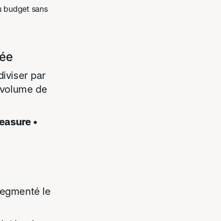
 budget sans
née
diviser par
 volume de
easure •
 segmenté le